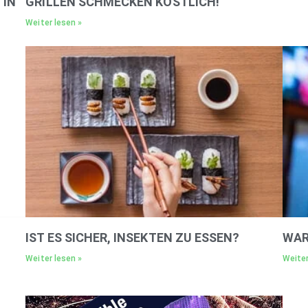
N D
GRILLEN SCHMECKEN KÖSTLICH!
Weiter lesen »
IST ES SICHER, INSEKTEN ZU ESSEN?
WAR
Weiter lesen »
Weiter