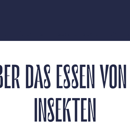
hop
Ûber Uns
Essbare Insekten im Großh
BER DAS ESSEN VON
INSEKTEN