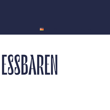
andel
Blog
More Languages
 ESSBAREN