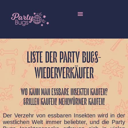
Lokale Händler
Essbare Insekten im Großhandel
More Languages
LISTE DER PARTY BUGS-
WIEDERVERKÄUFER
WO KANN MAN ESSBARE INSEKTEN KAUFEN?
GRILLEN KAUFEN! MEHLWÜRMER KAUFEN!
Der Verzehr von essbaren Insekten wird in der
westlichen Welt immer beliebter, und die Party