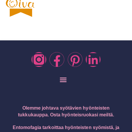
Jälleenmyyjäinfo / Hyönteisruokatukku / Hyönteistukku
Olemme johtava syötävien hyönteisten
tukkukauppa. Osta hyönteisruokasi meiltä.
Entomofagia tarkoittaa hyönteisten syömistä, ja