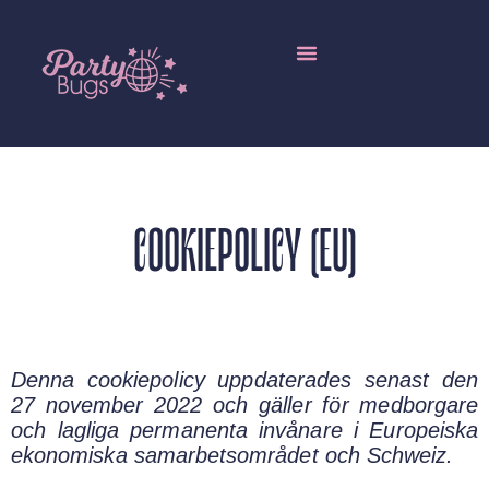
Lokala distributörer
Grossistförsäljning / Partihandel av ätbara insekter
COOKIEPOLICY (EU)
Denna cookiepolicy uppdaterades senast den
27 november 2022 och gäller för medborgare
och lagliga permanenta invånare i Europeiska
ekonomiska samarbetsområdet och Schweiz.