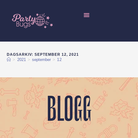
Lokala distributörer
Grossistförsäljning / Partihandel av ätbara insekter
DAGSARKIV: SEPTEMBER 12, 2021
>
2021
>
september
>
12
BLOGG