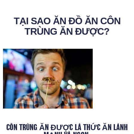
TẠI SAO ĂN ĐỒ ĂN CÔN
TRÙNG ĂN ĐƯỢC?
CÔN TRÙNG ĂN ĐƯỢC LÀ THỨC ĂN LÀNH