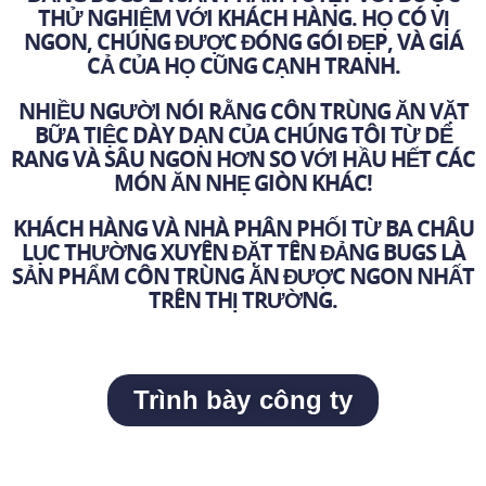
THỬ NGHIỆM VỚI KHÁCH HÀNG. HỌ CÓ VỊ
NGON, CHÚNG ĐƯỢC ĐÓNG GÓI ĐẸP, VÀ GIÁ
CẢ CỦA HỌ CŨNG CẠNH TRANH.
NHIỀU NGƯỜI NÓI RẰNG CÔN TRÙNG ĂN VẶT
BỮA TIỆC DÀY DẠN CỦA CHÚNG TÔI TỪ DẾ
RANG VÀ SÂU NGON HƠN SO VỚI HẦU HẾT CÁC
MÓN ĂN NHẸ GIÒN KHÁC!
KHÁCH HÀNG VÀ NHÀ PHÂN PHỐI TỪ BA CHÂU
LỤC THƯỜNG XUYÊN ĐẶT TÊN ĐẢNG BUGS LÀ
SẢN PHẨM CÔN TRÙNG ĂN ĐƯỢC NGON NHẤT
TRÊN THỊ TRƯỜNG.
Trình bày công ty