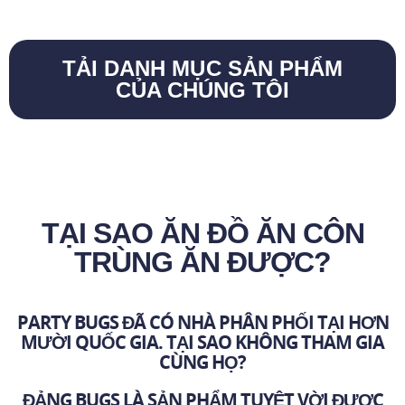
TẢI DANH MỤC SẢN PHẨM
CỦA CHÚNG TÔI
TẠI SAO ĂN ĐỒ ĂN CÔN
TRÙNG ĂN ĐƯỢC?
PARTY BUGS ĐÃ CÓ NHÀ PHÂN PHỐI TẠI HƠN
MƯỜI QUỐC GIA. TẠI SAO KHÔNG THAM GIA
CÙNG HỌ?
ĐẢNG BUGS LÀ SẢN PHẨM TUYỆT VỜI ĐƯỢC