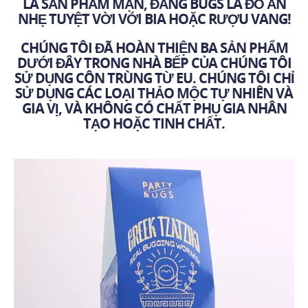
LÀ SẢN PHẨM MẶN, ĐẢNG BUGS LÀ ĐỒ ĂN
NHẸ TUYỆT VỜI VỚI BIA HOẶC RƯỢU VANG!
CHÚNG TÔI ĐÃ HOÀN THIỆN BA SẢN PHẨM
DƯỚI ĐÂY TRONG NHÀ BẾP CỦA CHÚNG TÔI
SỬ DỤNG CÔN TRÙNG TỪ EU. CHÚNG TÔI CHỈ
SỬ DỤNG CÁC LOẠI THẢO MỘC TỰ NHIÊN VÀ
GIA VỊ, VÀ KHÔNG CÓ CHẤT PHỤ GIA NHÂN
TẠO HOẶC TINH CHẤT.