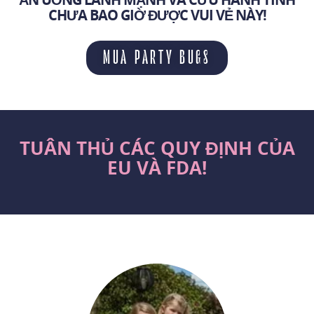
CHƯA BAO GIỜ ĐƯỢC VUI VẺ NÀY!
MUA PARTY BUGS
TUÂN THỦ CÁC QUY ĐỊNH CỦA
EU VÀ FDA!