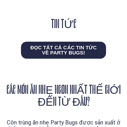
TIN TỨC
ĐỌC TẤT CẢ CÁC TIN TỨC
VỀ PARTY BUGS!
CÁC MÓN ĂN NHẸ NGON NHẤT THẾ GIỚI
ĐẾN TỪ ĐÂU?
Côn trùng ăn nhẹ Party Bugs được sản xuất ở