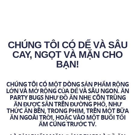
CHÚNG TÔI CÓ DẾ VÀ SÂU
CAY, NGỌT VÀ MẶN CHO
BẠN!
CHÚNG TÔI CÓ MỘT DÒNG SẢN PHẨM RỘNG
LỚN VÀ MỞ RỘNG CỦA DẾ VÀ SÂU NGON. ĂN
PARTY BUGS NHƯ ĐỒ ĂN NHẸ CÔN TRÙNG
ĂN ĐƯỢC SẴN TRÊN ĐƯỜNG PHỐ, NHƯ
THỨC ĂN BÊN, TRONG PHIM, TRÊN MỘT BỮA
ĂN NGOÀI TRỜI, HOẶC VÀO MỘT BUỔI TỐI
ẤM CÚNG TRƯỚC TV.