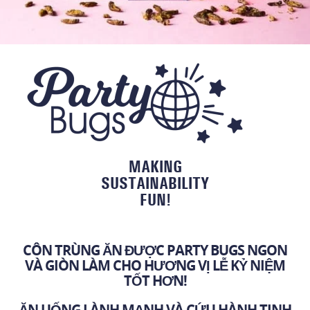
MAKING
SUSTAINABILITY
FUN!
CÔN TRÙNG ĂN ĐƯỢC PARTY BUGS NGON
VÀ GIÒN LÀM CHO HƯƠNG VỊ LỄ KỶ NIỆM
TỐT HƠN!
ĂN UỐNG LÀNH MẠNH VÀ CỨU HÀNH TINH