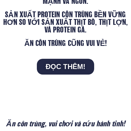
MẠNH VÀ NGON.
SẢN XUẤT PROTEIN CÔN TRÙNG BỀN VỮNG
HƠN SO VỚI SẢN XUẤT THỊT BÒ, THỊT LỢN,
VÀ PROTEIN GÀ.
ĂN CÔN TRÙNG CŨNG VUI VẺ!
ĐỌC THÊM!
Ăn côn trùng, vui chơi và cứu hành tinh!